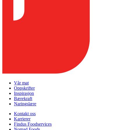
Vår mat
Oppskrifter
Inspirasjon
Bærekraft
Naringslære
Kontakt oss
Karrierer
Findus Foodservices
Nomad Foods