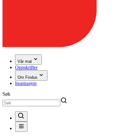
Vår mat
Oppskrifter
Om Findus
Inspirasjon
Søk