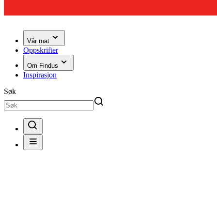
Vår mat
Oppskrifter
Om Findus
Inspirasjon
Søk