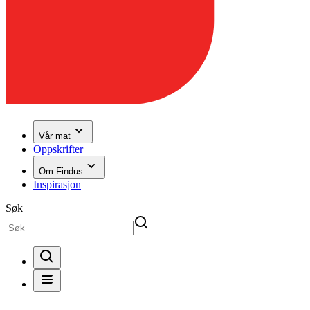
Vår mat
Oppskrifter
Om Findus
Inspirasjon
Søk