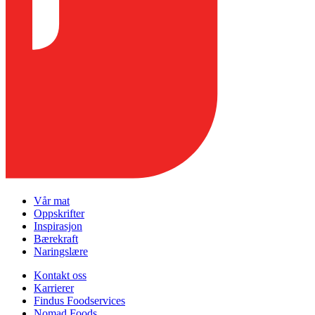
Vår mat
Oppskrifter
Inspirasjon
Bærekraft
Naringslære
Kontakt oss
Karrierer
Findus Foodservices
Nomad Foods